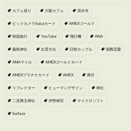
カフェ巡り
大阪カフェ
清水寺
ビックカメラSuicaカード
AMEXゴールド
韓国旅行
YouTube
飛行機
ANA
厳島神社
出雲大社
日韓カップル
国際恋愛
ANAマイル
AMEXゴールドカード
AMEXプラチナカード
AMEX
満月
リフレクター
ヒューマンデザイン
神社
二見興玉神社
伊勢神宮
マイクロソフト
Surface