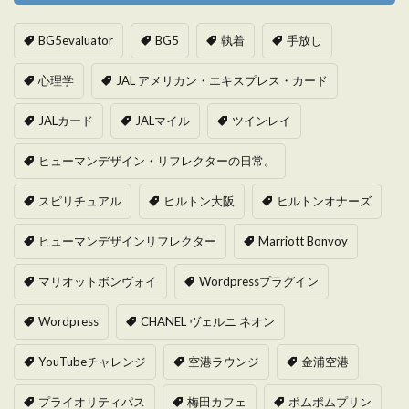
BG5evaluator
BG5
執着
手放し
心理学
JAL アメリカン・エキスプレス・カード
JALカード
JALマイル
ツインレイ
ヒューマンデザイン・リフレクターの日常。
スピリチュアル
ヒルトン大阪
ヒルトンオナーズ
ヒューマンデザインリフレクター
Marriott Bonvoy
マリオットボンヴォイ
Wordpressプラグイン
Wordpress
CHANEL ヴェルニ ネオン
YouTubeチャレンジ
空港ラウンジ
金浦空港
プライオリティパス
梅田カフェ
ポムポムプリン