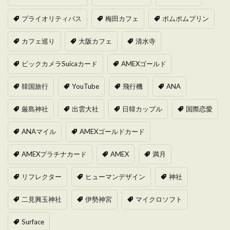
プライオリティパス
梅田カフェ
ポムポムプリン
カフェ巡り
大阪カフェ
清水寺
ビックカメラSuicaカード
AMEXゴールド
韓国旅行
YouTube
飛行機
ANA
厳島神社
出雲大社
日韓カップル
国際恋愛
ANAマイル
AMEXゴールドカード
AMEXプラチナカード
AMEX
満月
リフレクター
ヒューマンデザイン
神社
二見興玉神社
伊勢神宮
マイクロソフト
Surface