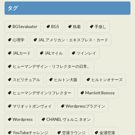
タグ
BG5evaluator
BG5
執着
手放し
心理学
JAL アメリカン・エキスプレス・カード
JALカード
JALマイル
ツインレイ
ヒューマンデザイン・リフレクターの日常。
スピリチュアル
ヒルトン大阪
ヒルトンオナーズ
ヒューマンデザインリフレクター
Marriott Bonvoy
マリオットボンヴォイ
Wordpressプラグイン
Wordpress
CHANEL ヴェルニ ネオン
YouTubeチャレンジ
空港ラウンジ
金浦空港