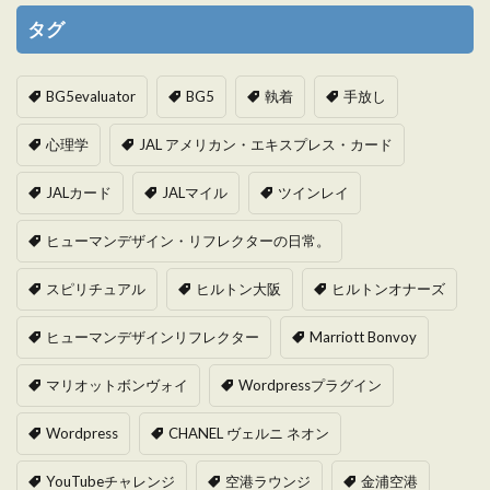
タグ
BG5evaluator
BG5
執着
手放し
心理学
JAL アメリカン・エキスプレス・カード
JALカード
JALマイル
ツインレイ
ヒューマンデザイン・リフレクターの日常。
スピリチュアル
ヒルトン大阪
ヒルトンオナーズ
ヒューマンデザインリフレクター
Marriott Bonvoy
マリオットボンヴォイ
Wordpressプラグイン
Wordpress
CHANEL ヴェルニ ネオン
YouTubeチャレンジ
空港ラウンジ
金浦空港