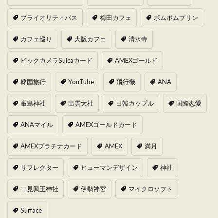
プライオリティパス
梅田カフェ
ポムポムプリン
カフェ巡り
大阪カフェ
清水寺
ビックカメラSuicaカード
AMEXゴールド
韓国旅行
YouTube
飛行機
ANA
厳島神社
出雲大社
日韓カップル
国際恋愛
ANAマイル
AMEXゴールドカード
AMEXプラチナカード
AMEX
満月
リフレクター
ヒューマンデザイン
神社
二見興玉神社
伊勢神宮
マイクロソフト
Surface