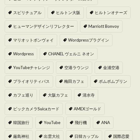
スピリチュアル
ヒルトン大阪
ヒルトンオナーズ
ヒューマンデザインリフレクター
Marriott Bonvoy
マリオットボンヴォイ
Wordpressプラグイン
Wordpress
CHANEL ヴェルニ ネオン
YouTubeチャレンジ
空港ラウンジ
金浦空港
プライオリティパス
梅田カフェ
ポムポムプリン
カフェ巡り
大阪カフェ
清水寺
ビックカメラSuicaカード
AMEXゴールド
韓国旅行
YouTube
飛行機
ANA
厳島神社
出雲大社
日韓カップル
国際恋愛