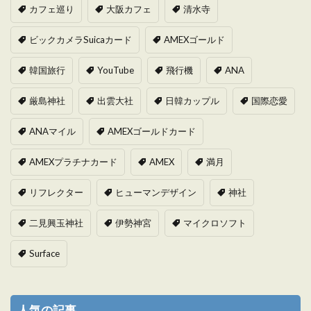
カフェ巡り
大阪カフェ
清水寺
ビックカメラSuicaカード
AMEXゴールド
韓国旅行
YouTube
飛行機
ANA
厳島神社
出雲大社
日韓カップル
国際恋愛
ANAマイル
AMEXゴールドカード
AMEXプラチナカード
AMEX
満月
リフレクター
ヒューマンデザイン
神社
二見興玉神社
伊勢神宮
マイクロソフト
Surface
人気の記事