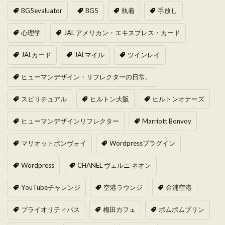
BG5evaluator
BG5
執着
手放し
心理学
JAL アメリカン・エキスプレス・カード
JALカード
JALマイル
ツインレイ
ヒューマンデザイン・リフレクターの日常。
スピリチュアル
ヒルトン大阪
ヒルトンオナーズ
ヒューマンデザインリフレクター
Marriott Bonvoy
マリオットボンヴォイ
Wordpressプラグイン
Wordpress
CHANEL ヴェルニ ネオン
YouTubeチャレンジ
空港ラウンジ
金浦空港
プライオリティパス
梅田カフェ
ポムポムプリン