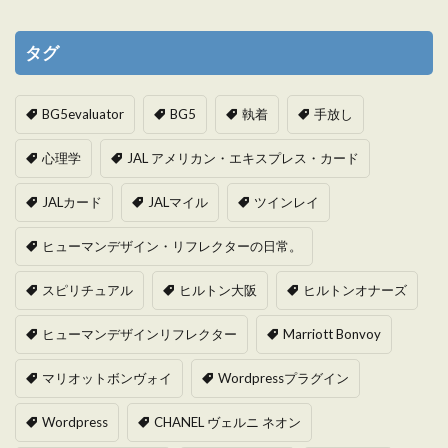
タグ
BG5evaluator
BG5
執着
手放し
心理学
JAL アメリカン・エキスプレス・カード
JALカード
JALマイル
ツインレイ
ヒューマンデザイン・リフレクターの日常。
スピリチュアル
ヒルトン大阪
ヒルトンオナーズ
ヒューマンデザインリフレクター
Marriott Bonvoy
マリオットボンヴォイ
Wordpressプラグイン
Wordpress
CHANEL ヴェルニ ネオン