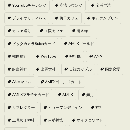
YouTubeチャレンジ
空港ラウンジ
金浦空港
プライオリティパス
梅田カフェ
ポムポムプリン
カフェ巡り
大阪カフェ
清水寺
ビックカメラSuicaカード
AMEXゴールド
韓国旅行
YouTube
飛行機
ANA
厳島神社
出雲大社
日韓カップル
国際恋愛
ANAマイル
AMEXゴールドカード
AMEXプラチナカード
AMEX
満月
リフレクター
ヒューマンデザイン
神社
二見興玉神社
伊勢神宮
マイクロソフト