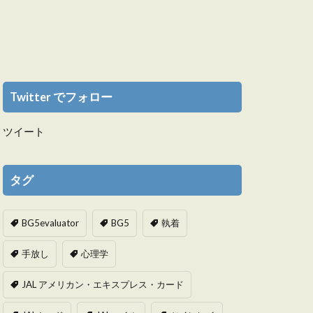
Twitter でフォロー
ツイート
タグ
BG5evaluator
BG5
執着
手放し
心理学
JAL アメリカン・エキスプレス・カード