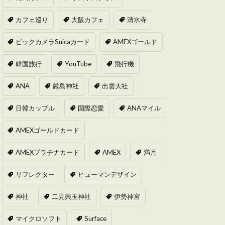
カフェ巡り
大阪カフェ
清水寺
ビックカメラSuicaカード
AMEXゴールド
韓国旅行
YouTube
飛行機
ANA
厳島神社
出雲大社
日韓カップル
国際恋愛
ANAマイル
AMEXゴールドカード
AMEXプラチナカード
AMEX
満月
リフレクター
ヒューマンデザイン
神社
二見興玉神社
伊勢神宮
マイクロソフト
Surface