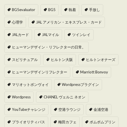
BG5evaluator
BG5
執着
手放し
心理学
JAL アメリカン・エキスプレス・カード
JALカード
JALマイル
ツインレイ
ヒューマンデザイン・リフレクターの日常。
スピリチュアル
ヒルトン大阪
ヒルトンオナーズ
ヒューマンデザインリフレクター
Marriott Bonvoy
マリオットボンヴォイ
Wordpressプラグイン
Wordpress
CHANEL ヴェルニ ネオン
YouTubeチャレンジ
空港ラウンジ
金浦空港
プライオリティパス
梅田カフェ
ポムポムプリン