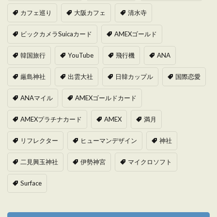
カフェ巡り
大阪カフェ
清水寺
ビックカメラSuicaカード
AMEXゴールド
韓国旅行
YouTube
飛行機
ANA
厳島神社
出雲大社
日韓カップル
国際恋愛
ANAマイル
AMEXゴールドカード
AMEXプラチナカード
AMEX
満月
リフレクター
ヒューマンデザイン
神社
二見興玉神社
伊勢神宮
マイクロソフト
Surface