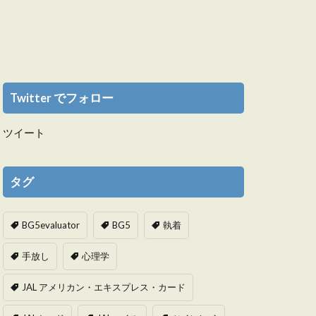
Twitter でフォロー
ツイート
タグ
BG5evaluator
BG5
執着
手放し
心理学
JAL アメリカン・エキスプレス・カード