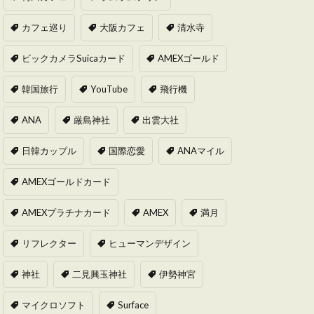
カフェ巡り
大阪カフェ
清水寺
ビックカメラSuicaカード
AMEXゴールド
韓国旅行
YouTube
飛行機
ANA
厳島神社
出雲大社
日韓カップル
国際恋愛
ANAマイル
AMEXゴールドカード
AMEXプラチナカード
AMEX
満月
リフレクター
ヒューマンデザイン
神社
二見興玉神社
伊勢神宮
マイクロソフト
Surface